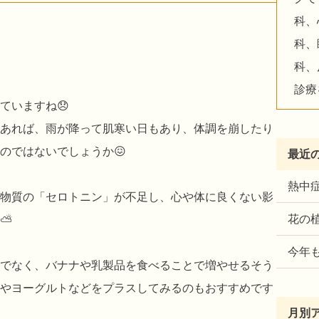
科、
科、
科、
診療
ていますね😞
あれば、雨が降って肌寒い日もあり、体調を崩したり
のではないでしょうか😖
最近
熱中症
物質の「セロトニン」が不足し、心や体に良くない影
花の
ん⛅
今年
でなく、バナナや乳製品を食べることで増やせるそう
やヨーグルトなどをプラスしてみるのもおすすめです
月別